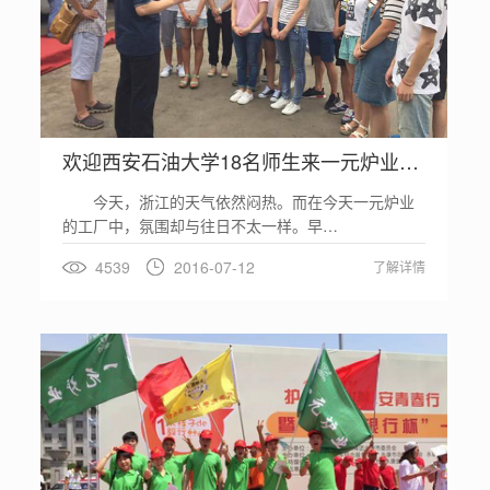
欢迎西安石油大学18名师生来一元炉业实习
今天，浙江的天气依然闷热。而在今天一元炉业
的工厂中，氛围却与往日不太一样。早…
4539
2016-07-12
了解详情