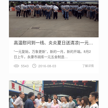
高温慰问到一线、炎炎夏日送清凉|一元炉业
“一元复始，万象更新”，新的一月，新的开端。8月2
日上午，永康市胡库一元五金制造…
5543
2016-08-03
了解详情