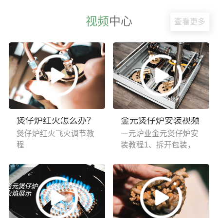
视频
中心
查看更多
煲仔炉红火怎么办？
金元煲仔炉安装视频
煲仔炉红火飞火调节教
一元炉业金元煲仔炉安
程
装教程1、拆开包装，
取出内部的配件盒、托
盘、层板、导轨和脚
管。2、将灶具倒放3、
先安装4根脚管4、用小
蝶形螺丝固定脚管5、
取配件盒中的4个平头