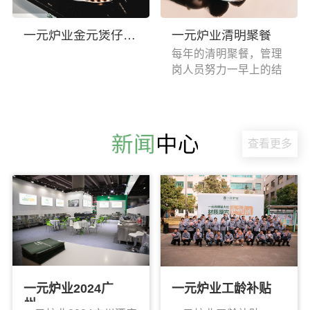
螺丝，安装固定好导轨
6、安装层板，注意层
一元炉业金元煲仔炉火焰展示
一元炉业清明聚餐
板加强筋方向与导轨方
每年的清明聚餐，管理
向一致（层板并不是正
岗人员努力一早上的结
方形）7、用大蝶形螺
果。清明节吃清明果，
丝固定层板8、翻转灶
咸口的甜口的，还有香
具9、插入托盘10、将
辣的，全国各地的人汇
小火帽放置在炉头上
聚一起，造成了这多样
查看更多
的口味。搭配鲜笋做的
笋汤，这一年一次的味
道，早就想快点品尝
了。
一元炉业2024广
一元炉业工龄补贴
州…