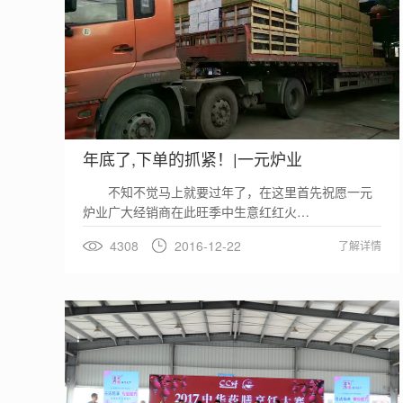
年底了,下单的抓紧！|一元炉业
不知不觉马上就要过年了，在这里首先祝愿一元
炉业广大经销商在此旺季中生意红红火…
4308
2016-12-22
了解详情