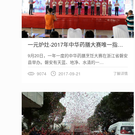
一元炉灶-2017年中华药膳大赛唯一指定专用炉…
9月20日，一年一度的中华药膳烹饪大赛在浙江省磐安
县举办。磐安有天蓝、地净、水清的一…
9074
2017-09-21
了解详情